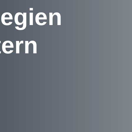
tegien
tern