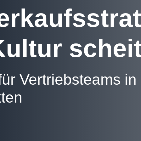
rkaufsstra
Kultur schei
für Vertriebsteams in
ten